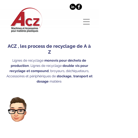
ACZ , les process de recyclage de A à
Z
Lignes de recyclage
monovis pour déchets de
production
, Lignes de recyclage
double vis pour
recyclage et compound
, broyeurs, déchiqueteurs,
Accessoires et périphériques de
stockage, transport et
dosage
matière.
Vous filtrez ? Nous pouvons vous
fournir vos filtres laser, filtres tamis,
tambours pour tous les types de
changeur de filtres !