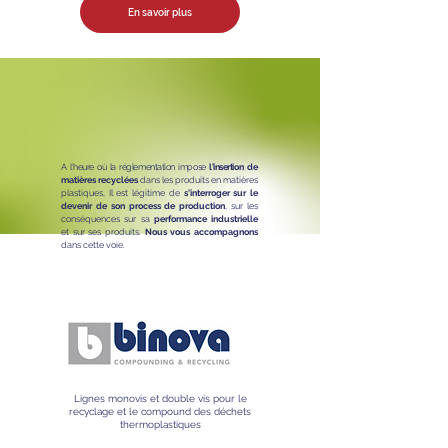
En savoir plus
A l'heure où la réglementation impose
l'insertion
de
matières recyclées
dans les produits en matières
plastiques, Il est légitime de
s'interroger sur le
devenir de son process de production
, sur les
conséquences sur sa
performance industrielle
et sur ses produits.
Nous vous accompagnons
dans cette voie.
Lignes monovis et double vis pour le
recyclage et le compound des déchets
thermoplastiques