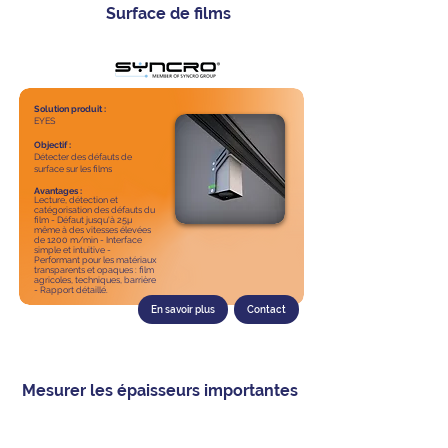
Surface de films
Solution produit :
EYES
Objectif :
Détecter des défauts de
surface sur les films
Avantages :
Lecture, détection et
catégorisation des défauts du
film - Défaut jusqu'à 25µ
même à des vitesses élevées
de 1200 m/min - Interface
simple et intuitive -
Performant pour les matériaux
transparents et opaques : film
agricoles, techniques, barrière
- Rapport détaillé.
En savoir plus
Contact
Mesurer les épaisseurs importantes