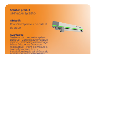
Solution produit :
OPTYSCAN Ep ZERO
Objectif :
Contrôler l'épaisseur de colle et
de laque.
Avantages :
Système de mesure à capteur
optique - Contrôle automatique
rapide - Technologie infrarouge
basse fréquence donc non
radioactive - Point de mesure à
1mm et précision 0,1µ -
Installation simple sur châssis du
cylindre de refroidissement à
proximité de la tête pour
contrôle automatique rapide.
En savoir plus
Contact