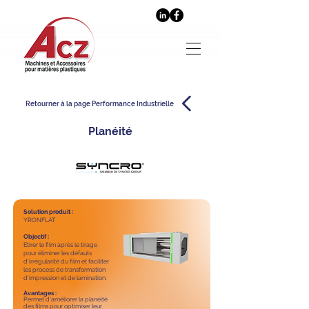
Retourner à la page Performance Industrielle
Planéité
Solution produit :
YRONFLAT
Objectif :
Etirer le film après le tirage
pour éliminer les défauts
d'irrégularité du film et faciliter
les process de transformation
d'impression et de lamination.
Avantages :
Permet d'améliorer la planéité
des films pour optimiser leur