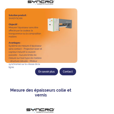
Solution produit :
SHADYSCAN
Objectif :
Mesurer l'épaisseur sans être
affecté par la couleur, la
transparence ou la composition
matière.
Avantages :
Système de mesure d'épaisseur
sans contact - Projection laser et
capteur inductif à courant
parasite - Aucune limite de
mesure sur tout type de matière
- structure robuste - Moteur
synchronisé sur la vitesse de la
ligne.
En savoir plus
Contact
Mesure des épaisseurs colle et
vernis