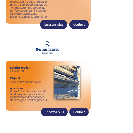
réutilisation - Grande flexibilité
grâce à 4 zones de contrôle de
Température - Entrée latérale
ou frontale du film - Installation
sur systèmes existants -
Système automatique en ligne
En savoir plus
Contact
Solution produit :
ULTRAFLAT
Objectif :
Etirer le film dans le tirage
Avantages :
Permet d'améliorer la planéité
des films pour optimiser leur
réutilisation et d'économiser
de l'énergie durant ce process.
En savoir plus
Contact